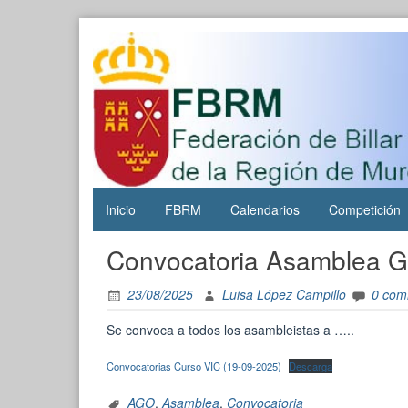
Skip
to
content
FBRM
Federación
de Billar
de la
Región de
Inicio
FBRM
Calendarios
Competición
Murcia
Convocatoria Asamblea G
23/08/2025
Luisa López Campillo
0 com
Se convoca a todos los asambleistas a …..
Convocatorias Curso VIC (19-09-2025)
Descarga
AGO
,
Asamblea
,
Convocatoria