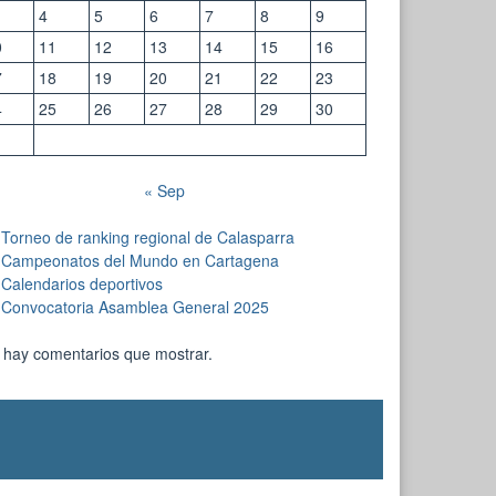
4
5
6
7
8
9
0
11
12
13
14
15
16
7
18
19
20
21
22
23
4
25
26
27
28
29
30
1
« Sep
Torneo de ranking regional de Calasparra
Campeonatos del Mundo en Cartagena
Calendarios deportivos
Convocatoria Asamblea General 2025
 hay comentarios que mostrar.