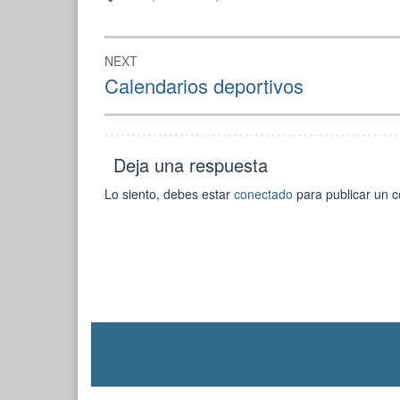
Navegación
NEXT
de
Next
Calendarios deportivos
post:
entradas
Deja una respuesta
Lo siento, debes estar
conectado
para publicar un c