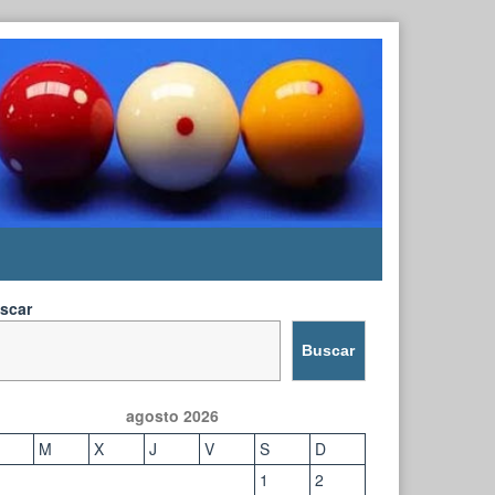
scar
Buscar
agosto 2026
M
X
J
V
S
D
1
2